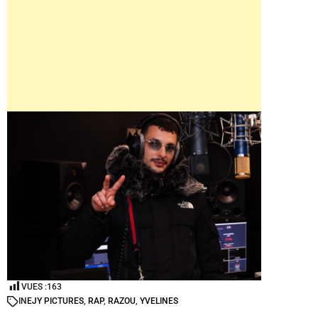
VUES :
163
IN
EJY PICTURES
,
RAP
,
RAZOU
,
YVELINES