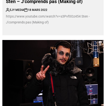
Sten – J’comprends pas (Making of)
EJY MEDIA
18 MARS 2022
https://www.youtube.com/watch?v=s3Pvf0Oz454 Sten -
J'comprends pas (Making of)