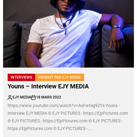
INTERVIEWS
PRODUIT PAR EJY MEDIA
Youns – Interview EJY MEDIA
EJY MEDIA
18 MARS 2022
https://www.youtube.com/watch?v=AsFwfeg9ZYs Youns -
Interview EJY MEDIA © EJY PICTURES - https://EjyPictures.com
© EJY PICTURES - https://EjyPictures.com © EJY PICTURES -
https://EjyPictures.com © EJY PICTURES -...