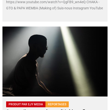
https://www.youtube.com/watch?v=QgFB9_wn4eQ CHAKA -
GTO & PAPA WEMBA (Making of) Suis-nous Instagram YouTube
PRODUIT PAR EJY MEDIA
REPORTAGES