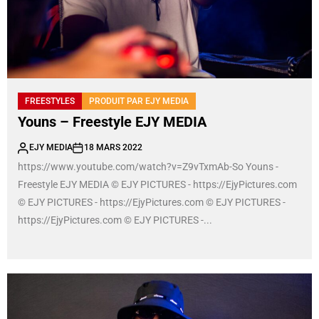
FREESTYLES
PRODUIT PAR EJY MEDIA
Youns – Freestyle EJY MEDIA
EJY MEDIA
18 MARS 2022
https://www.youtube.com/watch?v=Z9vTxmAb-So Youns -
Freestyle EJY MEDIA © EJY PICTURES - https://EjyPictures.com
© EJY PICTURES - https://EjyPictures.com © EJY PICTURES -
https://EjyPictures.com © EJY PICTURES -...