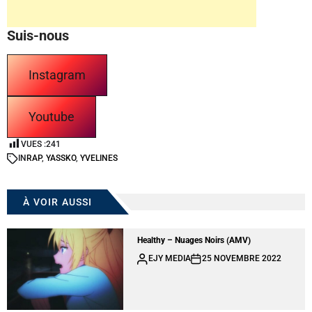
Suis-nous
Instagram
Youtube
VUES :
241
IN
RAP
,
YASSKO
,
YVELINES
À VOIR AUSSI
Healthy – Nuages Noirs (AMV)
EJY MEDIA
25 NOVEMBRE 2022