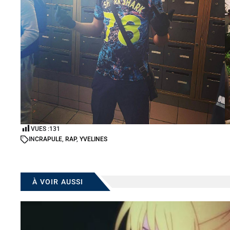
VUES :
131
IN
CRAPULE
,
RAP
,
YVELINES
À VOIR AUSSI