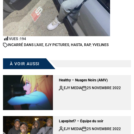
VUES :
194
IN
CARRÉ DANS L'AXE
,
EJY PICTURES
,
HASTA
,
RAP
,
YVELINES
À VOIR AUSSI
Healthy – Nuages Noirs (AMV)
EJY MEDIA
25 NOVEMBRE 2022
Lapepitef7 – Équipe du soir
EJY MEDIA
25 NOVEMBRE 2022