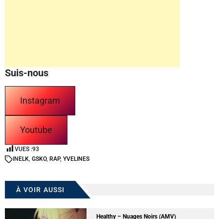
Suis-nous
Instagram
Youtube
VUES :
93
IN
ELK
,
GSKO
,
RAP
,
YVELINES
À VOIR AUSSI
Healthy – Nuages Noirs (AMV)