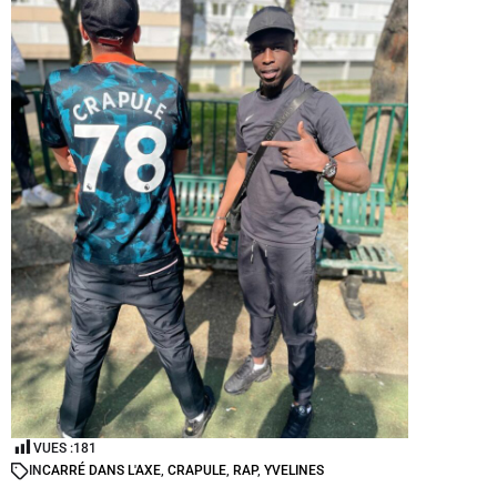
VUES :
181
IN
CARRÉ DANS L'AXE
,
CRAPULE
,
RAP
,
YVELINES