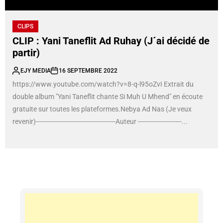
CLIPS
CLIP : Yani Taneflit Ad Ruhay (J´ai décidé de
partir)
EJY MEDIA
16 SEPTEMBRE 2022
https://www.youtube.com/watch?v=8-q-l95oZvI Extrait du
double album "Yani Taneflit chante Si Muh U Mhend" en écoute
gratuite sur toutes les plateformes.Nebya Ad Nas (Je veux
revenir)----------------------------------------Auteur ----------------------...