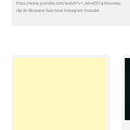
https://www.youtube.com/watch?v=_IalvvEl31g Nouveau
clip de Skowane Suis-nous Instagram Youtube