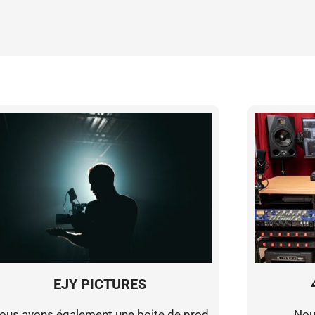
EJY PICTURES
ous avons également une boite de prod
Nou